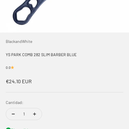
BlackandWhite
YS PARK COMB 282 SLIM BARBER BLUE
0.0
Precio de oferta
€24,10 EUR
Cantidad: