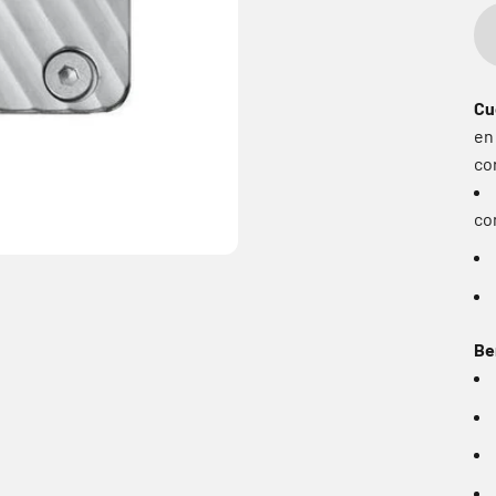
Cu
en
co
co
Be