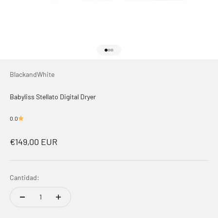
Ir al artículo 1
Ir al artículo 2
Ir al artículo 3
BlackandWhite
Babyliss Stellato Digital Dryer
0.0
Precio de oferta
€149,00 EUR
Cantidad: