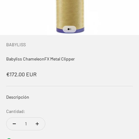
Ir al artículo 1
Ir al artículo 2
BABYLISS
Babyliss ChameleonFX Metal Clipper
Precio de oferta
€172,00 EUR
Descripción
Cantidad: